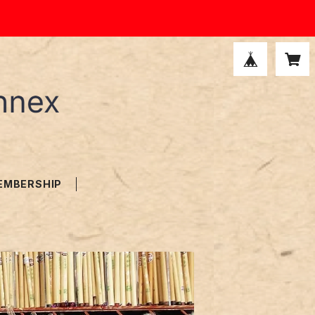
EMBERSHIP