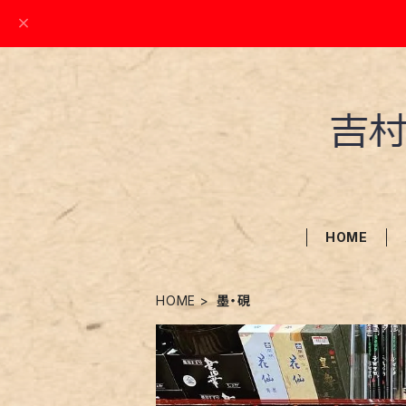
HOME
HOME
墨・硯