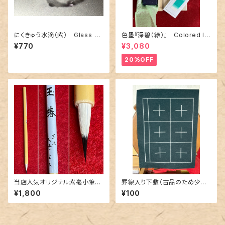
にくきゅう水滴（紫） Glass W
色墨『深碧（緑）』 Colored In
ater Dropper with Cat Paw
k Stick – “Shinpeki” (Deep
¥770
¥3,080
Print Design – Purple
Green)
20%OFF
当店人気オリジナル紫毫小筆
罫線入り下敷（古品のため少し
『玉椿』 Popular Original Fi
汚れあり） Lined Calligraph
¥1,800
¥100
ne Brush “Tamatubaki” – P
y Mat for Hanshi (Vintage
urple Rabbit Hair (Size: Sm
Stock – Minor Stains)
all)