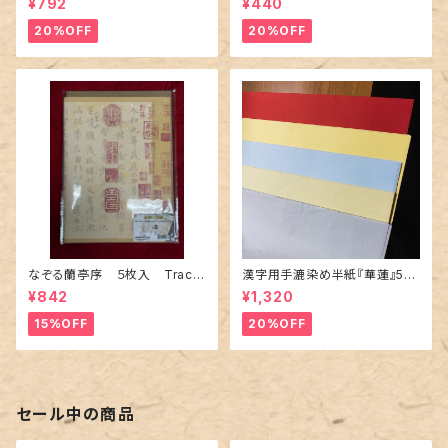
¥792
¥440
20%OFF
20%OFF
なぞる蘭亭序 ５枚入 Trace
漢字用手漉染め半紙『華蓮』50
able Lanting Xu – Set of 5
枚（5色×10枚） Handmade
¥842
¥1,320
Sheets
Dyed Hanshi Paper “Kare
n” – For Kanji (50 Sheets, 5
15%OFF
20%OFF
Colors × 10)
セール中の商品