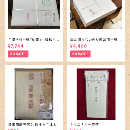
手漉き風半紙『栢龍』※機械すき
厚め滲まない白い練習用半紙
（1000枚入り）
『新雪』※機械すき（1000枚入
¥7,744
¥4,400
り）
20%OFF
20%OFF
清書用蘭亭序（4枚＋お手本1
シマエナガ一筆箋
枚）