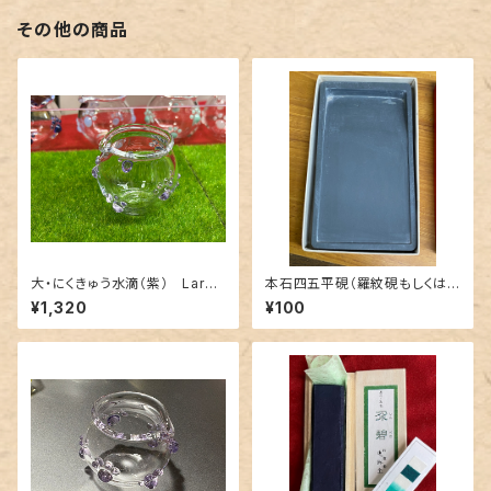
その他の商品
大・にくきゅう水滴（紫） Large
本石四五平硯（羅紋硯もしくは
Glass Water Dropper with
湖南硯）※箱無し汚れあり Natu
¥1,320
¥100
Cat Paw Print Design – Pur
ral Stone Inkstone (Shihot
ple
ei Type / Rammon or Kona
n Style) — No Box, With W
ear