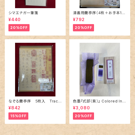
シマエナガ一筆箋
清書用蘭亭序（4枚＋お手本1
枚）
¥440
¥792
20%OFF
20%OFF
なぞる蘭亭序 ５枚入 Trace
色墨『式部（紫）』 Colored Ink
able Lanting Xu – Set of 5
Stick – “Shikibu” (Purple)
¥842
¥3,080
Sheets
15%OFF
20%OFF