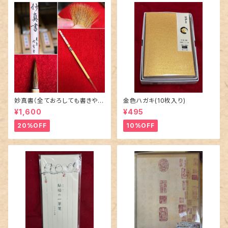
妙真書（全ておろしても書きやす
金色ハガキ(10枚入り)
いイタチ小筆） Itachi (Weas
¥1,600
¥495
el Hair) Calligraphy Brush –
“Myōshinsho” Comfortabl
20%OFF
10%OFF
e Full-Tip Use – Suitable f
or Kana and Fine Script