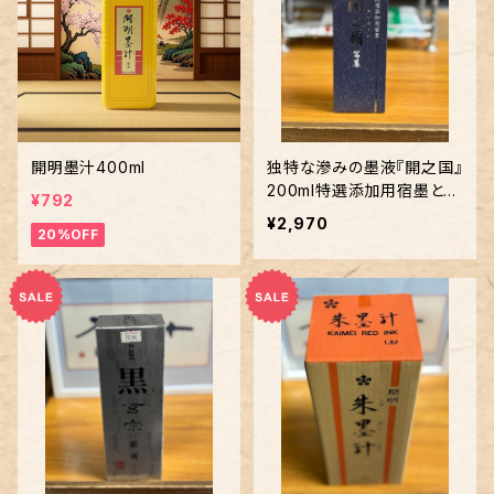
開明墨汁400ml
独特な滲みの墨液『開之国』
200ml特選添加用宿墨と言
¥792
っていますがそのまま墨液
¥2,970
20%OFF
としても使えます。