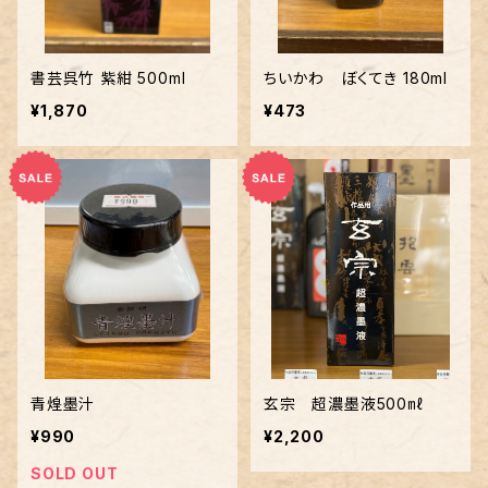
書芸呉竹 紫紺 500ml
ちいかわ ぼくてき 180ml
¥1,870
¥473
青煌墨汁
玄宗 超濃墨液500㎖
¥990
¥2,200
SOLD OUT