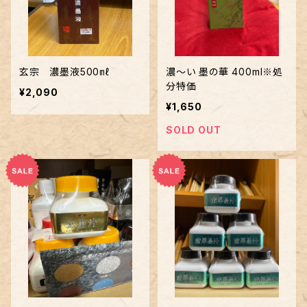
玄宗 濃墨液500㎖
濃～い 墨の華 400ml※処
分特価
¥2,090
¥1,650
SOLD OUT