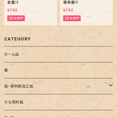
金墨汁
翡翠墨汁
¥792
¥792
20%OFF
20%OFF
CATEGORY
セール品
筆
紙・漢字用加工紙
漢字用加工紙
かな用料紙