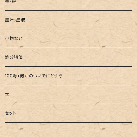
墨・硯
墨汁・墨液
小物など
処分特価
100均•何かのついでにどうぞ
本
セット