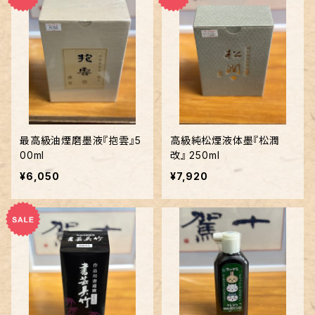
最高級油煙磨墨液『抱雲』5
高級純松煙液体墨『松潤
00ml
改』 250ml
¥6,050
¥7,920