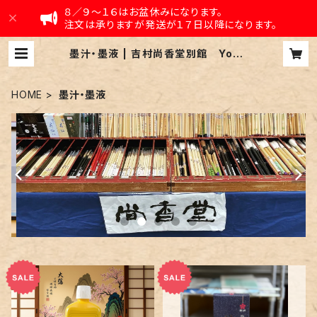
８／９〜１６はお盆休みになります。
注文は承りますが発送が１７日以降になります。
墨汁・墨液 | 吉村尚香堂別館 Yosh
imura-shoukadou Annex
HOME
墨汁・墨液