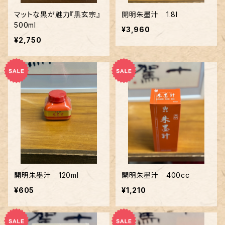
マットな黒が魅力『黒玄宗』
開明朱墨汁 1.8l
500ml
¥3,960
¥2,750
開明朱墨汁 120ml
開明朱墨汁 400cc
¥605
¥1,210